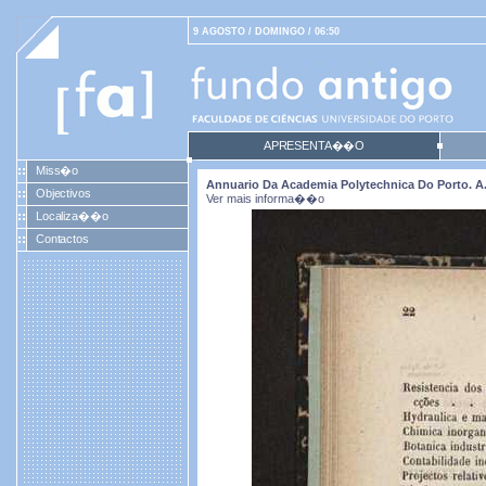
9 AGOSTO / DOMINGO / 06:50
APRESENTA��O
Miss�o
Annuario Da Academia Polytechnica Do Porto. A. 1
Objectivos
Ver mais informa��o
Localiza��o
Contactos