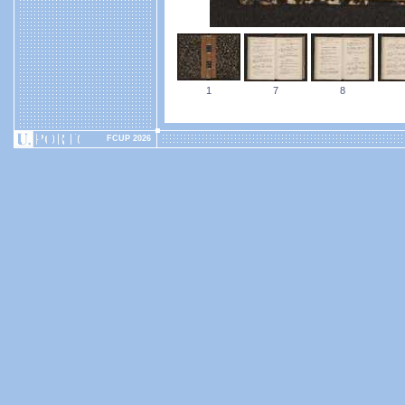
1
7
8
FCUP 2026