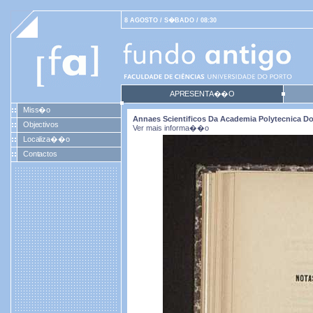
8 AGOSTO / S�BADO / 08:30
APRESENTA��O
Miss�o
Annaes Scientificos Da Academia Polytecnica Do P
Objectivos
Ver mais informa��o
Localiza��o
Contactos