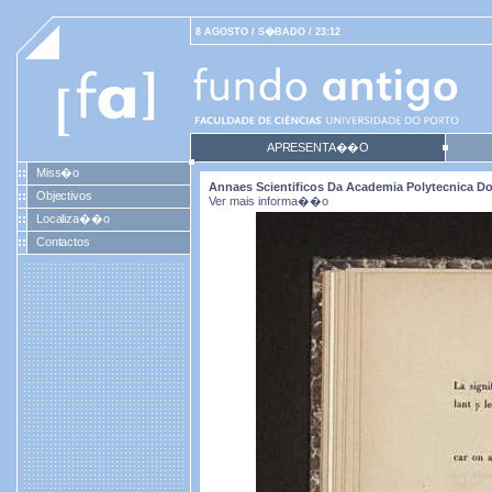
8 AGOSTO / S�BADO / 23:12
APRESENTA��O
Miss�o
Annaes Scientificos Da Academia Polytecnica Do P
Objectivos
Ver mais informa��o
Localiza��o
Contactos