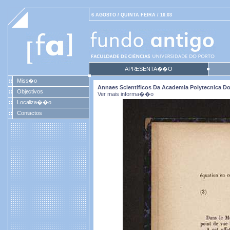
6 AGOSTO / QUINTA FEIRA / 16:03
APRESENTA��O
Miss�o
Annaes Scientificos Da Academia Polytecnica Do P
Objectivos
Ver mais informa��o
Localiza��o
Contactos