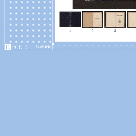
1
2
3
FCUP 2026