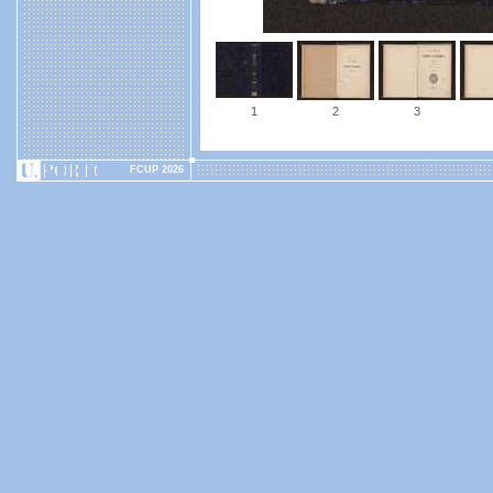
1
2
3
FCUP 2026