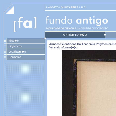
6 AGOSTO / QUINTA FEIRA / 16:31
APRESENTA��O
Miss�o
Annaes Scientificos Da Academia Polytecnica Do P
Objectivos
Ver mais informa��o
Localiza��o
Contactos