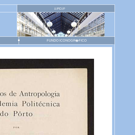
FC
UP
FUNDO ICONOGR�FICO