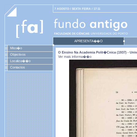
7 AGOSTO / SEXTA FEIRA / 17:11
APRESENTA��O
Miss�o
O Ensino Na Academia Polit�cnica (1937) - Univ
Objectivos
Ver mais informa��o
Localiza��o
Contactos