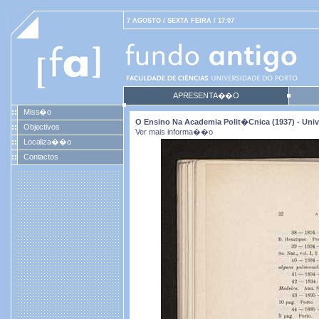
7 AGOSTO / SEXTA FEIRA / 17:07
APRESENTA��O
Miss�o
O Ensino Na Academia Polit�cnica (1937) - Univ
Objectivos
Ver mais informa��o
Localiza��o
Contactos