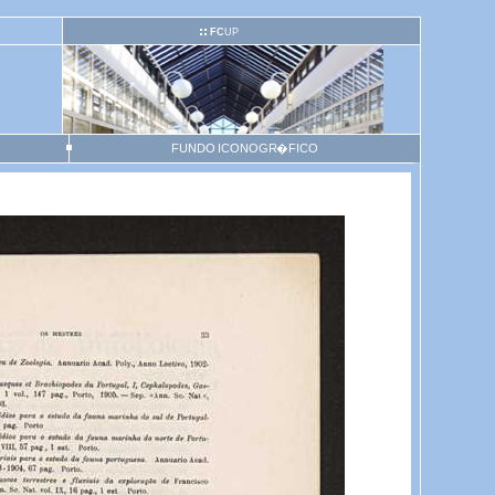
FC
UP
FUNDO ICONOGR�FICO