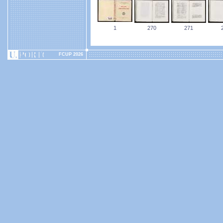
1
270
271
FCUP 2026