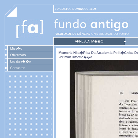
9 AGOSTO / DOMINGO / 14:25
APRESENTA��O
Miss�o
Memoria Hist�rica Da Academia Polit�cnica Do
Objectivos
Ver mais informa��o
Localiza��o
Contactos