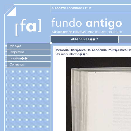
9 AGOSTO / DOMINGO / 12:12
APRESENTA��O
Miss�o
Memoria Hist�rica Da Academia Polit�cnica Do
Objectivos
Ver mais informa��o
Localiza��o
Contactos