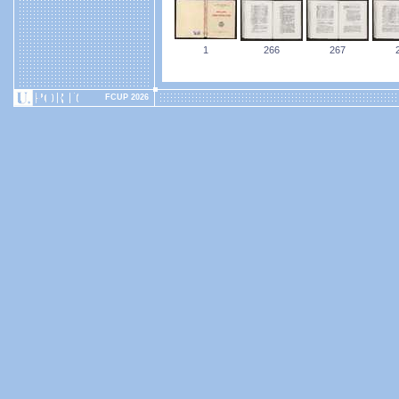
1
266
267
FCUP 2026