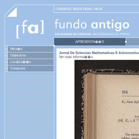
7 AGOSTO / SEXTA FEIRA / 05:23
APRESENTA��O
Miss�o
Jornal De Sciencias Mathematicas E Astronomicas.
Objectivos
Ver mais informa��o
Localiza��o
Contactos