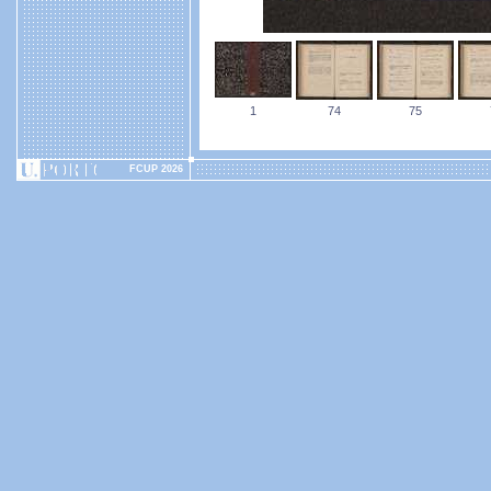
1
74
75
FCUP 2026