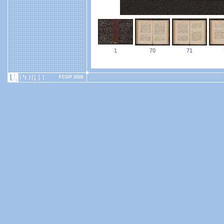
1
70
71
FCUP 2026