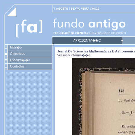
7 AGOSTO / SEXTA FEIRA / 04:10
APRESENTA��O
Miss�o
Jornal De Sciencias Mathematicas E Astronomicas.
Objectivos
Ver mais informa��o
Localiza��o
Contactos