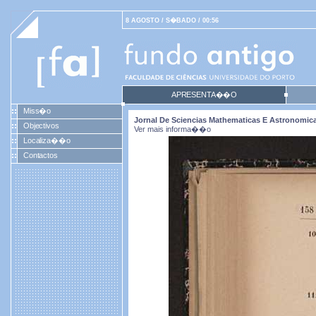
8 AGOSTO / S�BADO / 00:56
APRESENTA��O
Miss�o
Jornal De Sciencias Mathematicas E Astronomicas.
Objectivos
Ver mais informa��o
Localiza��o
Contactos