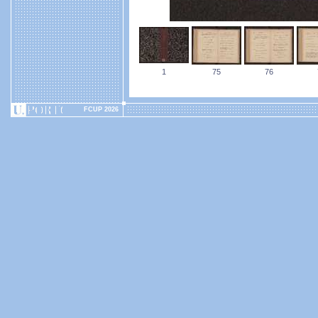
1
75
76
FCUP 2026