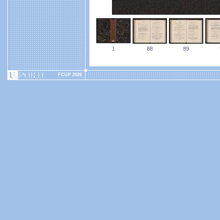
1
88
89
FCUP 2026