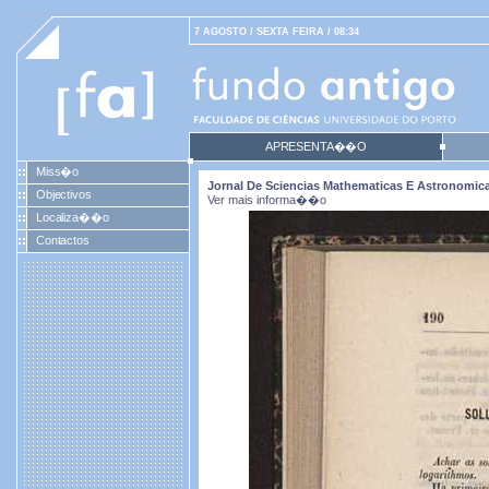
7 AGOSTO / SEXTA FEIRA / 08:34
APRESENTA��O
Miss�o
Jornal De Sciencias Mathematicas E Astronomicas.
Objectivos
Ver mais informa��o
Localiza��o
Contactos