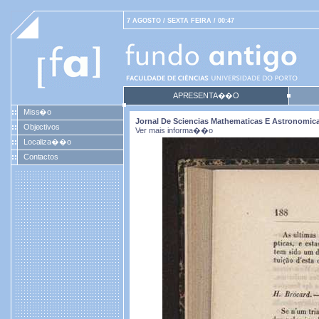
7 AGOSTO / SEXTA FEIRA / 00:47
APRESENTA��O
Miss�o
Jornal De Sciencias Mathematicas E Astronomicas.
Objectivos
Ver mais informa��o
Localiza��o
Contactos