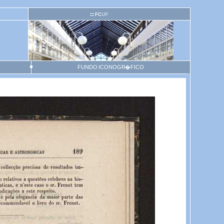
FC
UP
FUNDO ICONOGR�FICO