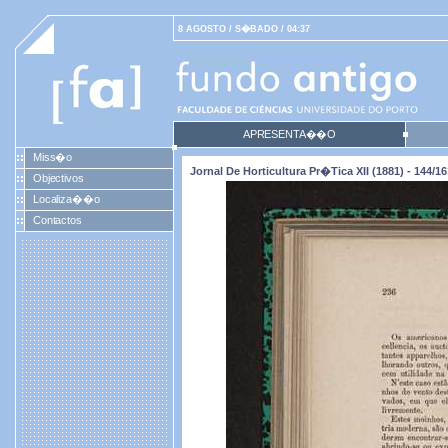
8 AGOSTO / S�BADO / 04:37
APRESENTA��O
Miss�o
Jornal De Horticultura Pr�tica XII (1881) - 144/16
Objectivos
Localiza��o
Contactos