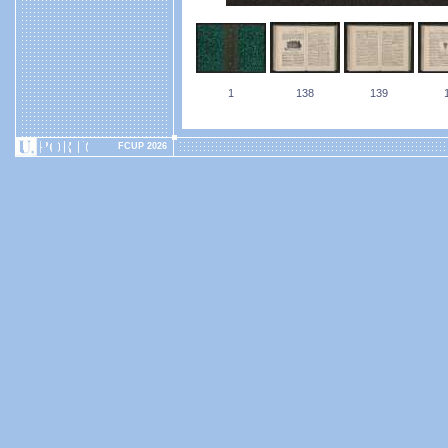
1
138
139
FCUP 2026