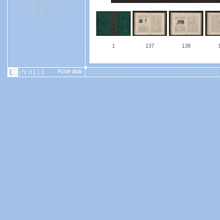
1
137
138
FCUP 2026