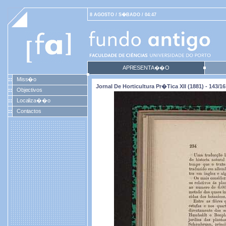
8 AGOSTO / S�BADO / 04:47
APRESENTA��O
Miss�o
Jornal De Horticultura Pr�tica XII (1881) - 143/16
Objectivos
Localiza��o
Contactos