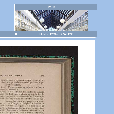
FC
UP
FUNDO ICONOGR�FICO