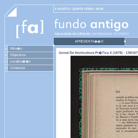
6 AGOSTO / QUINTA FEIRA / 00:08
APRESENTA��O
Miss�o
Jornal De Horticultura Pr�tica X (1879) - 139/167
Objectivos
Localiza��o
Contactos