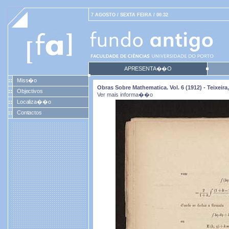
7 AGOSTO / SEXTA FEIRA / 00:32
APRESENTA��O
Miss�o
Obras Sobre Mathematica. Vol. 6 (1912) - Teixei
Objectivos
Ver mais informa��o
Localiza��o
Contactos