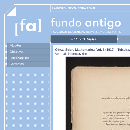
7 AGOSTO / SEXTA FEIRA / 00:40
APRESENTA��O
Miss�o
Obras Sobre Mathematica. Vol. 6 (1912) - Teixei
Objectivos
Ver mais informa��o
Localiza��o
Contactos