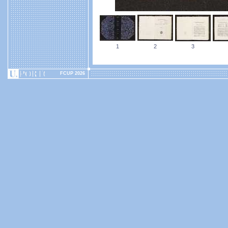
1
2
3
FCUP 2026