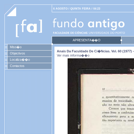
6 AGOSTO / QUINTA FEIRA / 04:23
APRESENTA��O
Miss�o
Anais Da Faculdade De Ci�ncias. Vol. 60 (1977) -
Objectivos
Ver mais informa��o
Localiza��o
Contactos