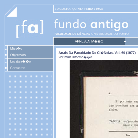
6 AGOSTO / QUINTA FEIRA / 05:33
APRESENTA��O
Miss�o
Anais Da Faculdade De Ci�ncias. Vol. 60 (1977) -
Objectivos
Ver mais informa��o
Localiza��o
Contactos