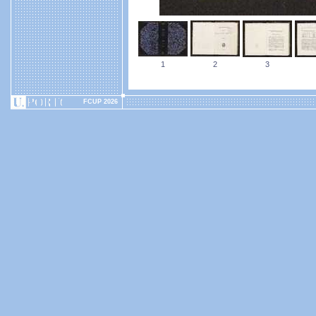
1
2
3
FCUP 2026