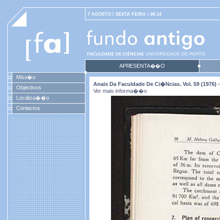
7 AGOSTO / SEXTA FEIRA / 06:14
APRESENTA��O
Miss�o
Anais Da Faculdade De Ci�ncias. Vol. 59 (1976) -
Objectivos
Ver mais informa��o
Localiza��o
Contactos