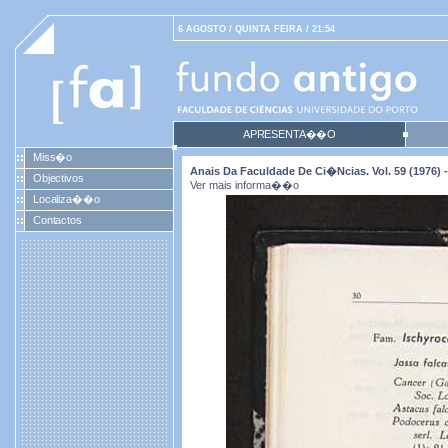
6 AGOSTO / QUINTA FEIRA / 21:54
APRESENTA��O
Miss�o
Anais Da Faculdade De Ci�ncias. Vol. 59 (1976) -
Objectivos
Ver mais informa��o
Localiza��o
Contactos