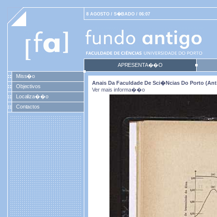
8 AGOSTO / S�BADO / 06:07
APRESENTA��O
Miss�o
Anais Da Faculdade De Sci�ncias Do Porto (antig
Objectivos
Ver mais informa��o
Localiza��o
Contactos