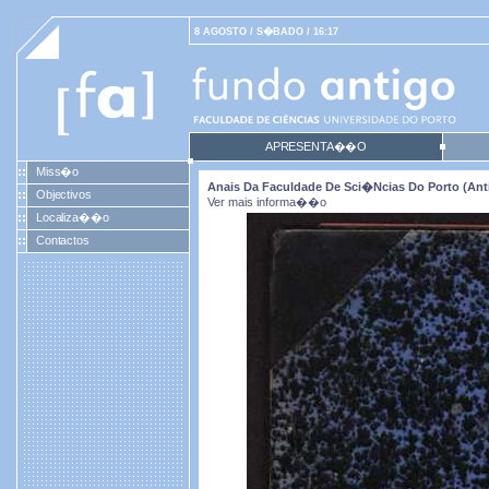
8 AGOSTO / S�BADO / 16:17
APRESENTA��O
Miss�o
Anais Da Faculdade De Sci�ncias Do Porto (antig
Objectivos
Ver mais informa��o
Localiza��o
Contactos