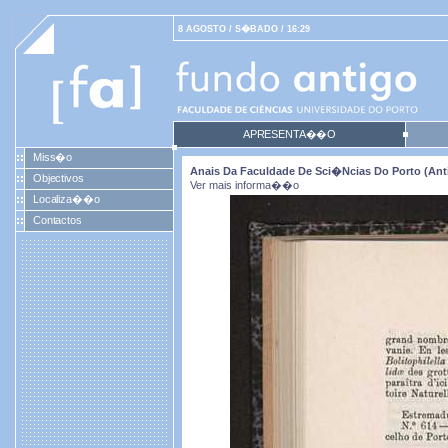
8 AGOSTO / S�BADO / 16:29
APRESENTA��O
Miss�o
Anais Da Faculdade De Sci�ncias Do Porto (antig
Objectivos
Ver mais informa��o
Localiza��o
Contactos