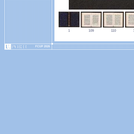
1
109
110
FCUP 2026