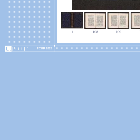
1
108
109
FCUP 2026