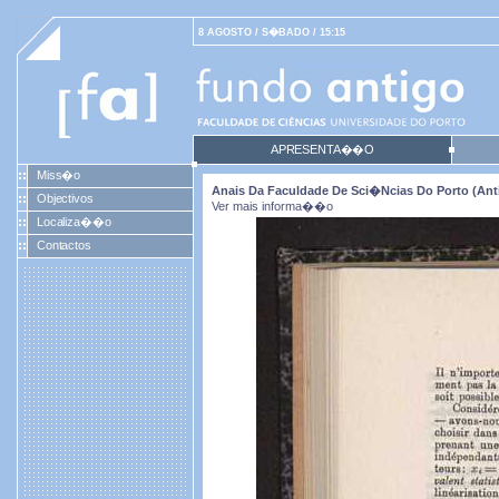
8 AGOSTO / S�BADO / 15:15
APRESENTA��O
Miss�o
Anais Da Faculdade De Sci�ncias Do Porto (antig
Objectivos
Ver mais informa��o
Localiza��o
Contactos