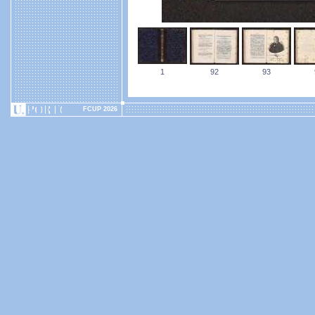
1
92
93
FCUP 2026