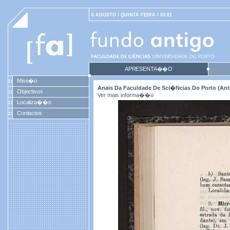
6 AGOSTO / QUINTA FEIRA / 03:01
APRESENTA��O
Miss�o
Anais Da Faculdade De Sci�ncias Do Porto (antig
Objectivos
Ver mais informa��o
Localiza��o
Contactos