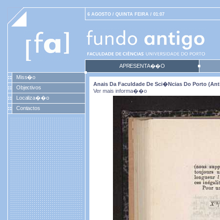
6 AGOSTO / QUINTA FEIRA / 01:07
APRESENTA��O
Miss�o
Anais Da Faculdade De Sci�ncias Do Porto (antig
Objectivos
Ver mais informa��o
Localiza��o
Contactos