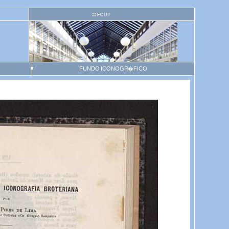
FC
UP
FUNDO ICONOGR�FICO