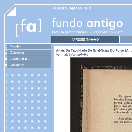
8 AGOSTO / S�BADO / 10:12
APRESENTA��O
Miss�o
Anais Da Faculdade De Sci�ncias Do Porto (antig
Objectivos
Ver mais informa��o
Localiza��o
Contactos