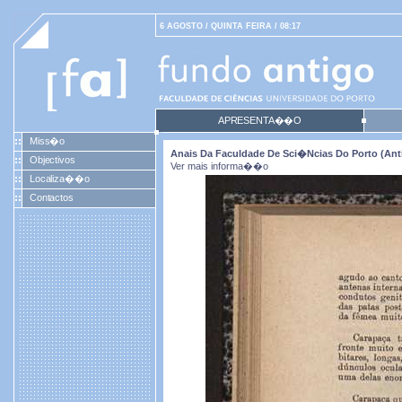
6 AGOSTO / QUINTA FEIRA / 08:17
APRESENTA��O
Miss�o
Anais Da Faculdade De Sci�ncias Do Porto (antig
Objectivos
Ver mais informa��o
Localiza��o
Contactos