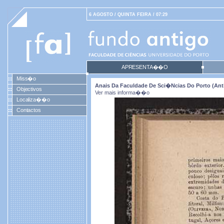
6 AGOSTO / QUINTA FEIRA / 07:29
APRESENTA��O
Miss�o
Anais Da Faculdade De Sci�ncias Do Porto (antig
Objectivos
Ver mais informa��o
Localiza��o
Contactos