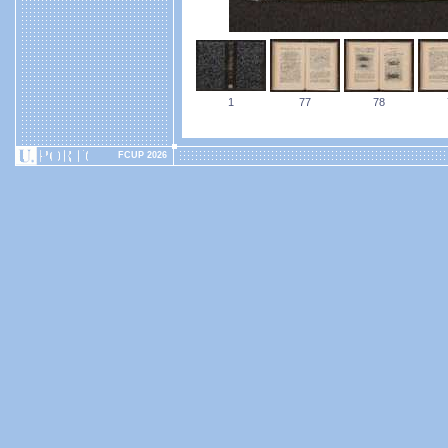
1
77
78
FCUP 2026