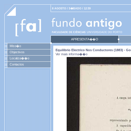
8 AGOSTO / S�BADO / 12:59
APRESENTA��O
Miss�o
Equilibrio Electrico Nos Conductores (1883) -
Objectivos
Ver mais informa��o
Localiza��o
Contactos