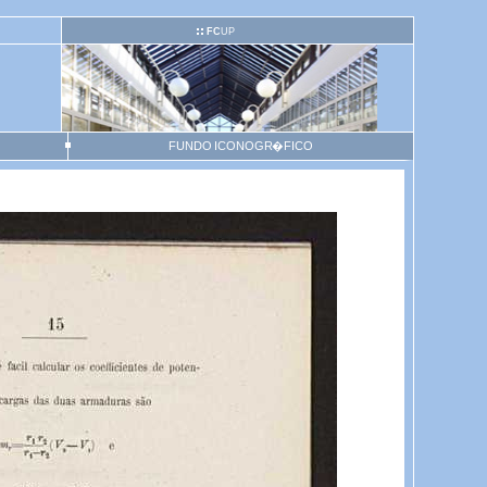
FC
UP
FUNDO ICONOGR�FICO