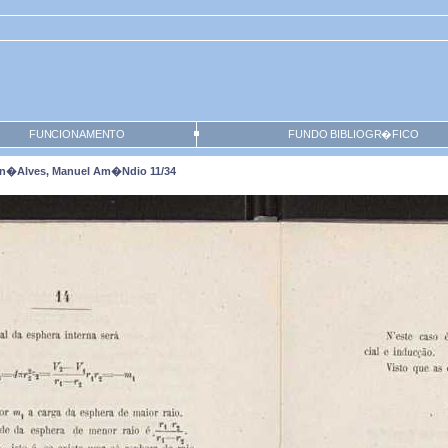
FUNCIONAMENTO
FUNDO BIBLIOGR�FICO
 Gon�alves, Manuel Am�ndio 11/34