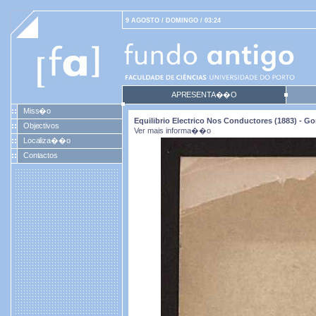
9 AGOSTO / DOMINGO / 03:24
APRESENTA��O
Miss�o
Equilibrio Electrico Nos Conductores (1883) -
Objectivos
Ver mais informa��o
Localiza��o
Contactos