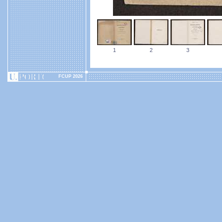
1
2
3
FCUP 2026