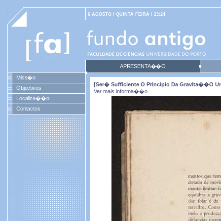
6 AGOSTO / QUINTA FEIRA / 23:24
APRESENTA��O
Miss�o
[Ser� Sufficiente O Principio Da Gravita��o U
Objectivos
Ver mais informa��o
Localiza��o
Contactos