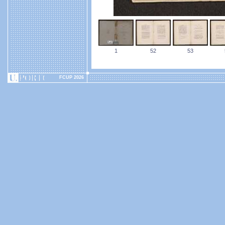
1
52
53
FCUP 2026