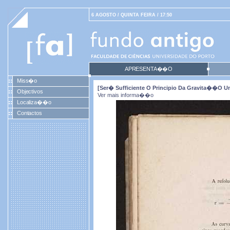
6 AGOSTO / QUINTA FEIRA / 17:50
APRESENTA��O
Miss�o
[Ser� Sufficiente O Principio Da Gravita��o U
Objectivos
Ver mais informa��o
Localiza��o
Contactos