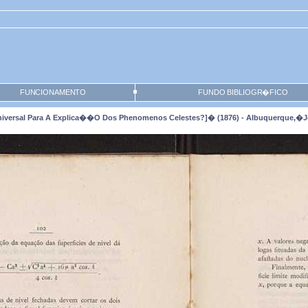
FUNCIONAMENTO
FUNDO BIBLIOGR�FICO
niversal Para A Explica��o Dos Phenomenos Celestes?]� (1876) - Albuquerque,�Jo