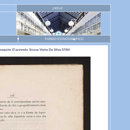
FC
UP
FUNDO ICONOGR�FICO
aquim D'azevedo Sousa Vieira Da Silva 57/64