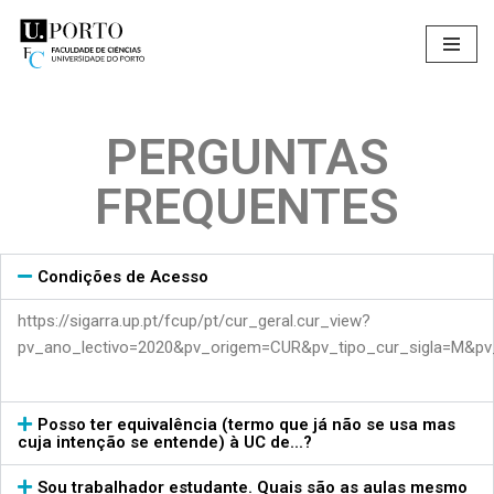
Skip
to
content
PERGUNTAS
FREQUENTES
Condições de Acesso
https://sigarra.up.pt/fcup/pt/cur_geral.cur_view?
pv_ano_lectivo=2020&pv_origem=CUR&pv_tipo_cur_sigla=M&pv
Posso ter equivalência (termo que já não se usa mas
cuja intenção se entende) à UC de...?
Sou trabalhador estudante. Quais são as aulas mesmo