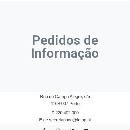
Pedidos de
Informação
Rua do Campo Alegre, s/n
4169-007 Porto
T
220 402 000
E
ce.secretariado@fc.up.pt