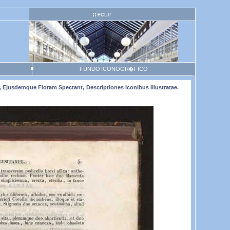
FC
UP
FUNDO ICONOGR�FICO
 Ejusdemque Floram Spectant, Descriptiones Iconibus Illustratae.