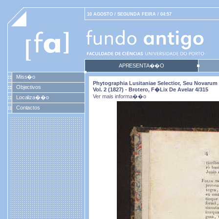
10 AGOSTO / SEGUNDA FEIRA / 04:57
APRESENTA��O
Miss�o
Phytographia Lusitaniae Selectior, Seu Novarum 
Objectivos
Vol. 2 (1827) - Brotero, F�lix De Avelar 4/315
Ver mais informa��o
Localiza��o
Contactos