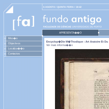
6 AGOSTO / QUINTA FEIRA / 18:42
APRESENTA��O
Miss�o
Encyclop�die M�thodique : Art Aratoire Et Du J
Objectivos
Ver mais informa��o
Localiza��o
Contactos