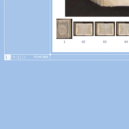
1
62
63
64
FCUP 2026