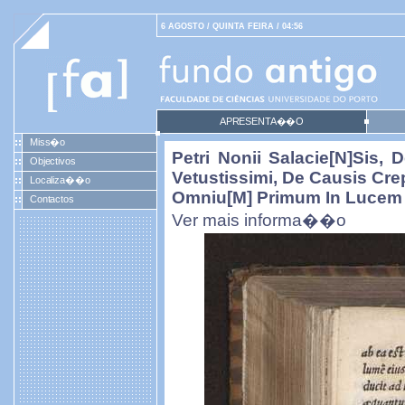
6 AGOSTO / QUINTA FEIRA / 04:56
APRESENTA��O
Miss�o
Petri Nonii Salacie[n]sis,
Objectivos
Vetustissimi, De Causis Cr
Localiza��o
Omniu[m] Primum In Lucem E
Contactos
Ver mais informa��o