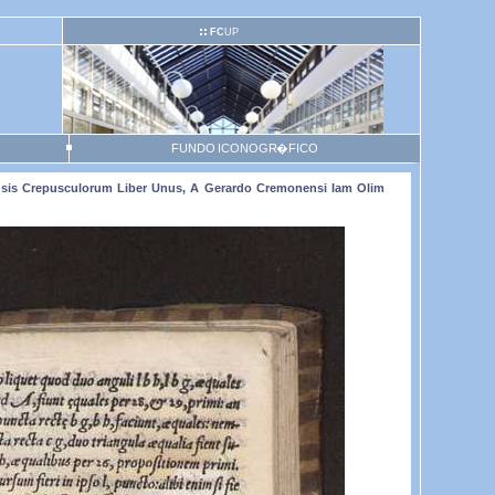
FC
UP
FUNDO ICONOGR�FICO
 Causis Crepusculorum Liber Unus, A Gerardo Cremonensi Iam Olim