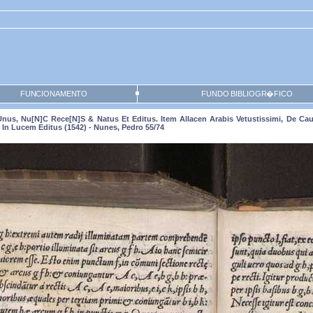
FUNCIONAMENTO
FUNDO BIBLIOGR�FICO
r Unus, Nu[n]c Rece[n]s & Natus Et Editus. Item Allacen Arabis Vetustissimi, De
In Lucem Editus (1542) - Nunes, Pedro 55/74