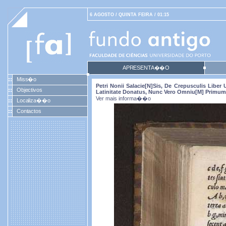
6 AGOSTO / QUINTA FEIRA / 01:15
APRESENTA��O
Miss�o
Petri Nonii Salacie[n]sis, De Crepusculis Libe
Objectivos
Latinitate Donatus, Nunc Vero Omniu[m] Primum 
Ver mais informa��o
Localiza��o
Contactos