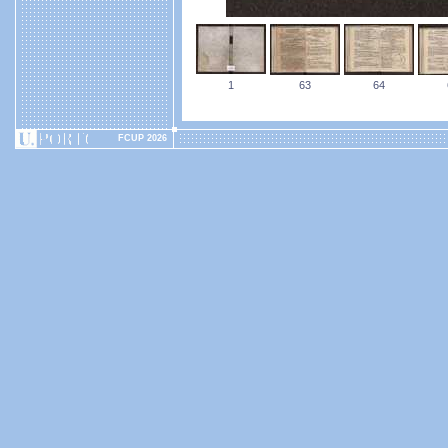
1
63
64
FCUP 2026