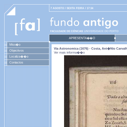
7 AGOSTO / SEXTA FEIRA / 17:34
APRESENTA��O
Miss�o
Via Astronomica (1676) - Costa, Ant�nio Carval
Objectivos
Ver mais informa��o
Localiza��o
Contactos