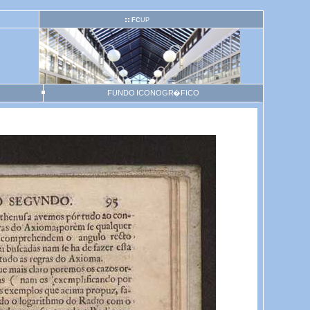
FC
UP
FUNDO ICONOGR�FICO