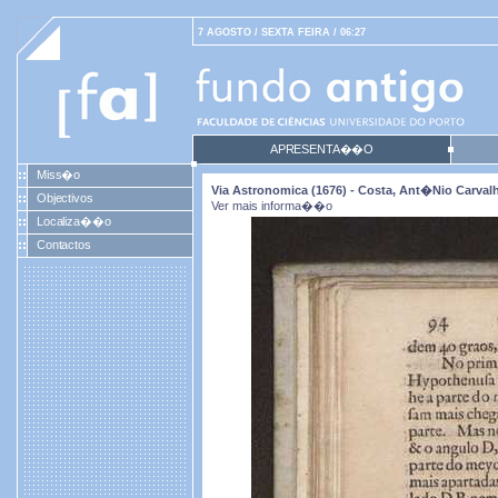
7 AGOSTO / SEXTA FEIRA / 06:27
APRESENTA��O
Miss�o
Via Astronomica (1676) - Costa, Ant�nio Carval
Objectivos
Ver mais informa��o
Localiza��o
Contactos