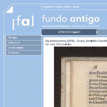
7 AGOSTO / SEXTA FEIRA / 05:58
APRESENTA��O
Miss�o
Via Astronomica (1676) - Costa, Ant�nio Carval
Objectivos
Ver mais informa��o
Localiza��o
Contactos