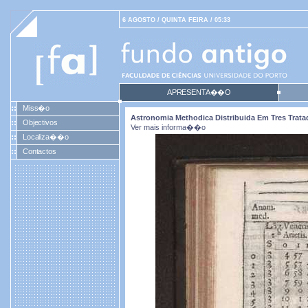
6 AGOSTO / QUINTA FEIRA / 05:33
APRESENTA��O
Miss�o
Astronomia Methodica Distribuida Em Tres Tratad
Objectivos
Ver mais informa��o
Localiza��o
Contactos