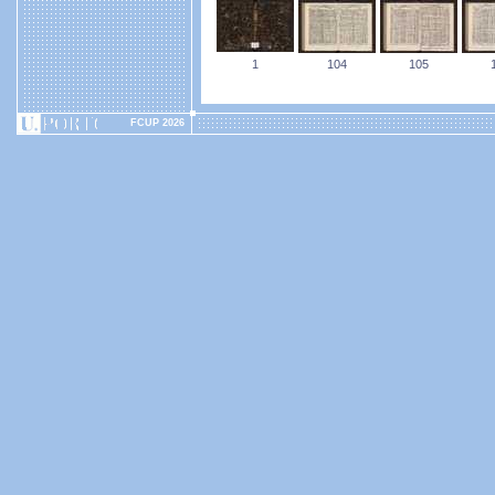
1
104
105
FCUP 2026