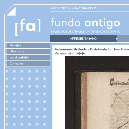
6 AGOSTO / QUINTA FEIRA / 13:35
APRESENTA��O
Miss�o
Astronomia Methodica Distribuida Em Tres Tratad
Objectivos
Ver mais informa��o
Localiza��o
Contactos