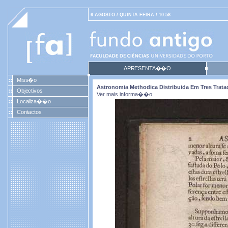
6 AGOSTO / QUINTA FEIRA / 10:58
APRESENTA��O
Miss�o
Astronomia Methodica Distribuida Em Tres Tratad
Objectivos
Ver mais informa��o
Localiza��o
Contactos