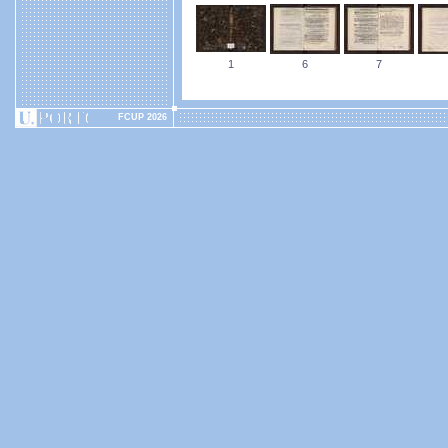
1
6
7
FCUP 2026