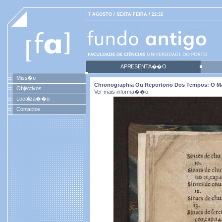
7 AGOSTO / SEXTA FEIRA / 22:32
APRESENTA��O
Miss�o
Chronographia Ou Reportorio Dos Tempos: O Mai
Objectivos
Ver mais informa��o
Localiza��o
Contactos