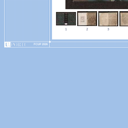
1
2
3
FCUP 2026