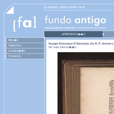
6 AGOSTO / QUINTA FEIRA / 05:31
APRESENTA��O
Miss�o
Voyage Historique D'Abissinie, Du R. P. Jerome
Objectivos
Ver mais informa��o
Localiza��o
Contactos