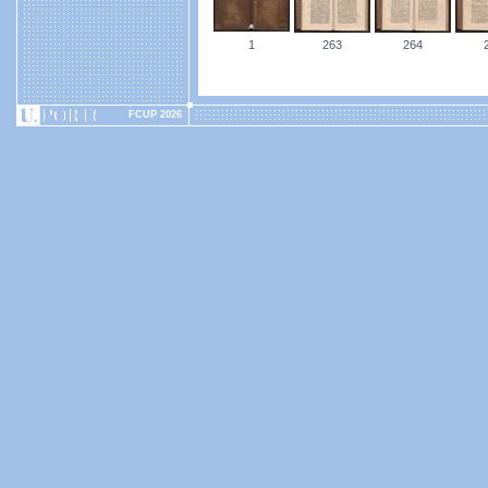
1
263
264
FCUP 2026